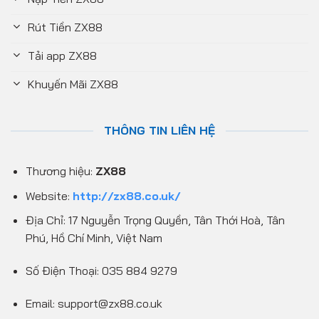
Rút Tiền ZX88
Tải app ZX88
Khuyến Mãi ZX88
THÔNG TIN LIÊN HỆ
Thương hiệu:
ZX88
Website:
http://zx88.co.uk/
Địa Chỉ: 17 Nguyễn Trọng Quyền, Tân Thới Hoà, Tân
Phú, Hồ Chí Minh, Việt Nam
Số Điện Thoại: 035 884 9279
Email:
support@zx88.co.uk