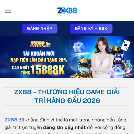
Bỏ
qua
nội
dung
ĐĂNG NHẬP
ĐĂNG KÝ + 99K
ZX88 - THƯƠNG HIỆU GAME GIẢI
TRÍ HÀNG ĐẦU 2026
ZX88
đã khẳng định vị thế là một trong những nền tảng
giải trí trực tuyến
đáng tin cậy nhất
đối với cộng đồng