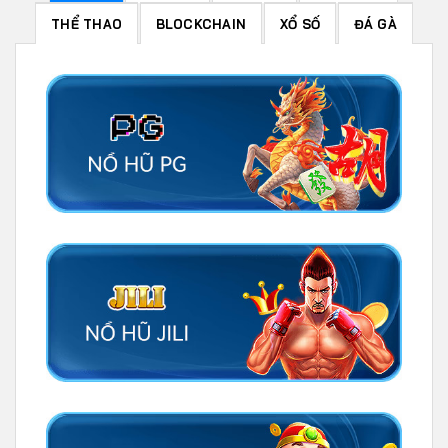
THỂ THAO
BLOCKCHAIN
XỔ SỐ
ĐÁ GÀ