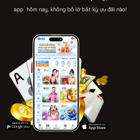
app hôm nay, không bỏ lỡ bất kỳ ưu đãi nào!