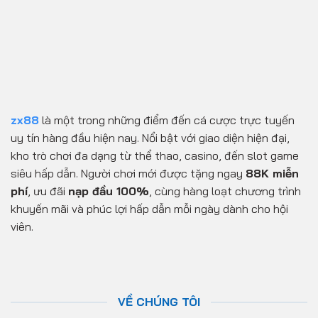
zx88
là một trong những điểm đến cá cược trực tuyến
uy tín hàng đầu hiện nay. Nổi bật với giao diện hiện đại,
kho trò chơi đa dạng từ thể thao, casino, đến slot game
siêu hấp dẫn. Người chơi mới được tặng ngay
88K miễn
phí
, ưu đãi
nạp đầu 100%
, cùng hàng loạt chương trình
khuyến mãi và phúc lợi hấp dẫn mỗi ngày dành cho hội
viên.
VỀ CHÚNG TÔI