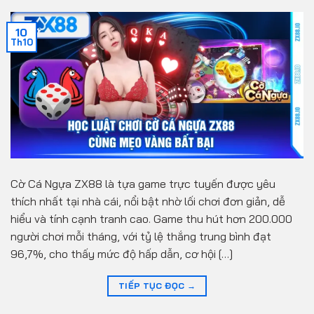
10
Th10
Cờ Cá Ngựa ZX88 là tựa game trực tuyến được yêu
thích nhất tại nhà cái, nổi bật nhờ lối chơi đơn giản, dễ
hiểu và tính cạnh tranh cao. Game thu hút hơn 200.000
người chơi mỗi tháng, với tỷ lệ thắng trung bình đạt
96,7%, cho thấy mức độ hấp dẫn, cơ hội […]
TIẾP TỤC ĐỌC
→