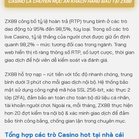
CASINO LÀ CHUYÊN MỤC ĂN KHÁCH HÀNG ĐẦU TẠI ZX88
ZX88 công bố tỷ lệ hoàn trả (RTP) trung bình ở các trò
dao động từ 95% đến 98,5%, tùy loại. Trong số các trò
live Casino, tỷ lệ thắng của người chơi được giữ ổn định
quanh 98,2% – mức tương đối cao trong ngành. Trang
web hiển thị rõ ràng thông số RTP, số lượt cược, thời gian
giao dịch để hội viên dễ kiểm soát và đánh giá.
ZX88 hỗ trợ nạp – rút tiền với tốc độ nhanh chóng, trung
bình dưới 3 phút cho mỗi giao dịch nội bộ. Hệ thống bảo
mật sử dụng công nghệ mã hóa SSL 256-bit, xác thực 2
lớp (2FA), đảm bảo an toàn cho toàn bộ dữ liệu cá nhân,
tài khoản người chơi. Ngoài ra, mỗi tháng, ZX88 thực hiện
hơn 20 đợt kiểm tra nội bộ & xác minh giao dịch để đảm
bảo tính công bằng, chống gian lận trong chuyên mục.
Tổng hợp các trò Casino hot tại nhà cái