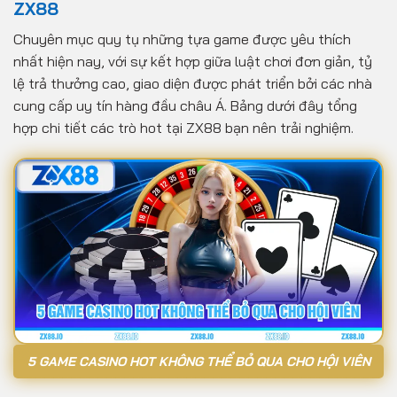
ZX88
Chuyên mục quy tụ những tựa game được yêu thích
nhất hiện nay, với sự kết hợp giữa luật chơi đơn giản, tỷ
lệ trả thưởng cao, giao diện được phát triển bởi các nhà
cung cấp uy tín hàng đầu châu Á. Bảng dưới đây tổng
hợp chi tiết các trò hot tại ZX88 bạn nên trải nghiệm.
5 GAME CASINO HOT KHÔNG THỂ BỎ QUA CHO HỘI VIÊN