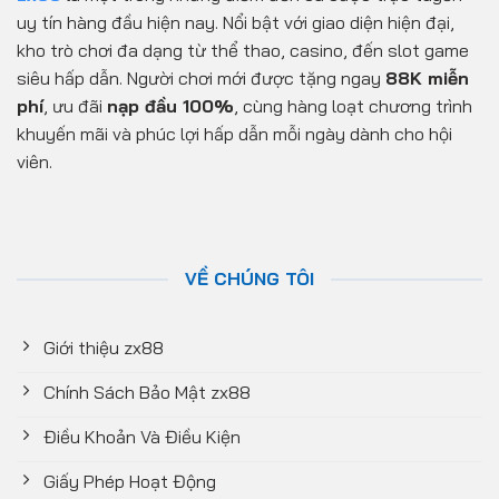
uy tín hàng đầu hiện nay. Nổi bật với giao diện hiện đại,
kho trò chơi đa dạng từ thể thao, casino, đến slot game
siêu hấp dẫn. Người chơi mới được tặng ngay
88K miễn
phí
, ưu đãi
nạp đầu 100%
, cùng hàng loạt chương trình
khuyến mãi và phúc lợi hấp dẫn mỗi ngày dành cho hội
viên.
VỀ CHÚNG TÔI
Giới thiệu zx88
Chính Sách Bảo Mật zx88
Điều Khoản Và Điều Kiện
Giấy Phép Hoạt Động