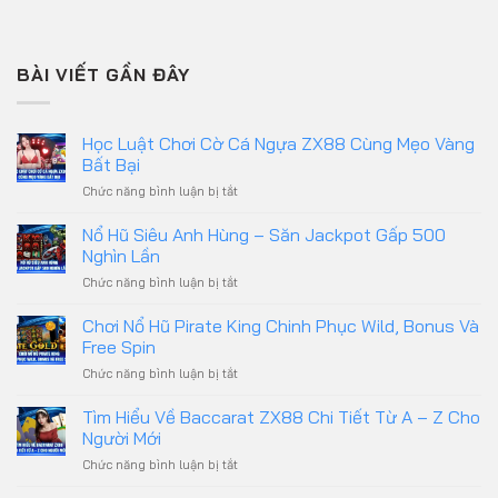
BÀI VIẾT GẦN ĐÂY
Học Luật Chơi Cờ Cá Ngựa ZX88 Cùng Mẹo Vàng
Bất Bại
ở
Chức năng bình luận bị tắt
Học
Luật
Nổ Hũ Siêu Anh Hùng – Săn Jackpot Gấp 500
Chơi
Nghìn Lần
Cờ
ở
Chức năng bình luận bị tắt
Cá
Nổ
Ngựa
Hũ
Chơi Nổ Hũ Pirate King Chinh Phục Wild, Bonus Và
ZX88
Siêu
Cùng
Free Spin
Anh
Mẹo
ở
Chức năng bình luận bị tắt
Hùng
Vàng
Chơi
–
Bất
Nổ
Tìm Hiểu Về Baccarat ZX88 Chi Tiết Từ A – Z Cho
Săn
Bại
Hũ
Jackpot
Người Mới
Pirate
Gấp
ở
Chức năng bình luận bị tắt
King
500
Tìm
Chinh
Nghìn