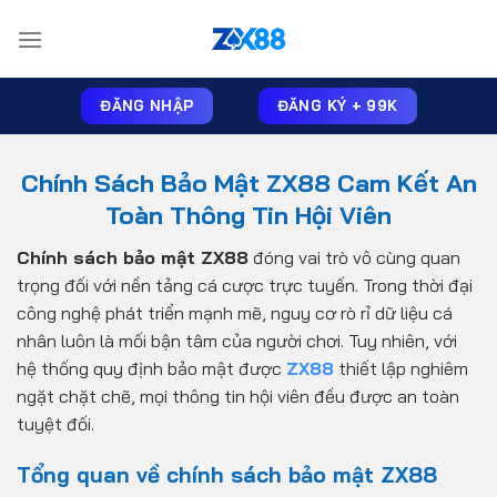
Bỏ
qua
nội
dung
ĐĂNG NHẬP
ĐĂNG KÝ + 99K
Chính Sách Bảo Mật ZX88 Cam Kết An
Toàn Thông Tin Hội Viên
Chính sách bảo mật ZX88
đóng vai trò vô cùng quan
trọng đối với nền tảng cá cược trực tuyến. Trong thời đại
công nghệ phát triển mạnh mẽ, nguy cơ rò rỉ dữ liệu cá
nhân luôn là mối bận tâm của người chơi. Tuy nhiên, với
hệ thống quy định bảo mật được
ZX88
thiết lập nghiêm
ngặt chặt chẽ, mọi thông tin hội viên đều được an toàn
tuyệt đối.
Tổng quan về chính sách bảo mật ZX88