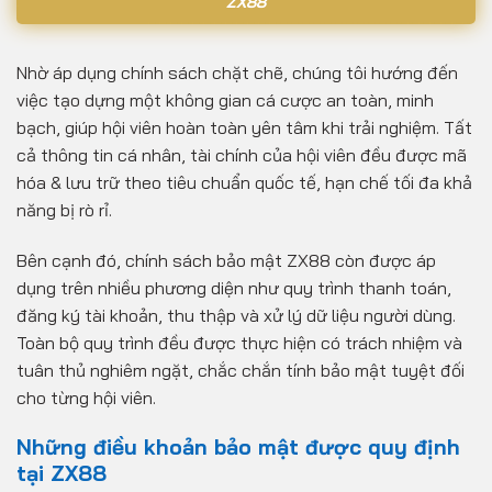
ZX88
Nhờ áp dụng chính sách chặt chẽ, chúng tôi hướng đến
việc tạo dựng một không gian cá cược an toàn, minh
bạch, giúp hội viên hoàn toàn yên tâm khi trải nghiệm. Tất
cả thông tin cá nhân, tài chính của hội viên đều được mã
hóa & lưu trữ theo tiêu chuẩn quốc tế, hạn chế tối đa khả
năng bị rò rỉ.
Bên cạnh đó, chính sách bảo mật ZX88 còn được áp
dụng trên nhiều phương diện như quy trình thanh toán,
đăng ký tài khoản, thu thập và xử lý dữ liệu người dùng.
Toàn bộ quy trình đều được thực hiện có trách nhiệm và
tuân thủ nghiêm ngặt, chắc chắn tính bảo mật tuyệt đối
cho từng hội viên.
Những điều khoản bảo mật được quy định
tại ZX88