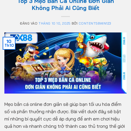
Top 3 Mẹo Bắn Cá Online Đơn Giản
Không Phải Ai Cũng Biết
ĐĂNG VÀO
THÁNG 10 10, 2025
BỞI
CONTENT58WIN123
10
Th10
Mẹo bắn cá online đơn giản sẽ giúp bạn tối ưu hóa điểm
số và phần thưởng nhận được. Bài viết dưới đây sẽ bật
mí những bí quyết cực dễ áp dụng để anh em chơi hiệu
quả hơn và nhanh chóng trở thành cao thủ trong thế giới