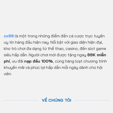
zx88
là một trong những điểm đến cá cược trực tuyến
uy tín hàng đầu hiện nay. Nổi bật với giao diện hiện đại,
kho trò chơi đa dạng từ thể thao, casino, đến slot game
siêu hấp dẫn. Người chơi mới được tặng ngay
88K miễn
phí
, ưu đãi
nạp đầu 100%
, cùng hàng loạt chương trình
khuyến mãi và phúc lợi hấp dẫn mỗi ngày dành cho hội
viên.
VỀ CHÚNG TÔI