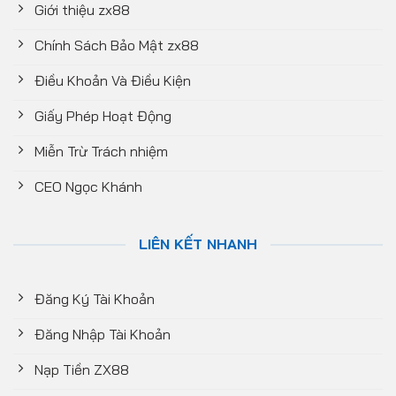
Giới thiệu zx88
Chính Sách Bảo Mật zx88
Điều Khoản Và Điều Kiện
Giấy Phép Hoạt Động
Miễn Trừ Trách nhiệm
CEO Ngọc Khánh
LIÊN KẾT NHANH
Đăng Ký Tài Khoản
Đăng Nhập Tài Khoản
Nạp Tiền ZX88