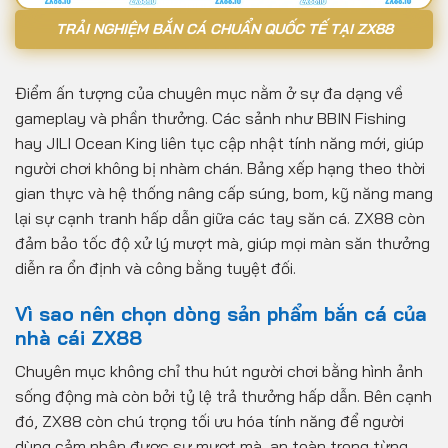
TRẢI NGHIỆM BẮN CÁ CHUẨN QUỐC TẾ TẠI ZX88
Điểm ấn tượng của chuyên mục nằm ở sự đa dạng về
gameplay và phần thưởng. Các sảnh như BBIN Fishing
hay JILI Ocean King liên tục cập nhật tính năng mới, giúp
người chơi không bị nhàm chán. Bảng xếp hạng theo thời
gian thực và hệ thống nâng cấp súng, bom, kỹ năng mang
lại sự cạnh tranh hấp dẫn giữa các tay săn cá. ZX88 còn
đảm bảo tốc độ xử lý mượt mà, giúp mọi màn săn thưởng
diễn ra ổn định và công bằng tuyệt đối.
Vì sao nên chọn dòng sản phẩm bắn cá của
nhà cái ZX88
Chuyên mục không chỉ thu hút người chơi bằng hình ảnh
sống động mà còn bởi tỷ lệ trả thưởng hấp dẫn. Bên cạnh
đó, ZX88 còn chú trọng tối ưu hóa tính năng để người
dùng cảm nhận được sự mượt mà, an toàn trong từng