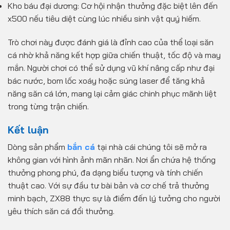
Kho báu đại dương: Cơ hội nhận thưởng đặc biệt lên đến
x500 nếu tiêu diệt cùng lúc nhiều sinh vật quý hiếm.
Trò chơi này được đánh giá là đỉnh cao của thể loại săn
cá nhờ khả năng kết hợp giữa chiến thuật, tốc độ và may
mắn. Người chơi có thể sử dụng vũ khí nâng cấp như đại
bác nước, bom lốc xoáy hoặc súng laser để tăng khả
năng săn cá lớn, mang lại cảm giác chinh phục mãnh liệt
trong từng trận chiến.
Kết luận
Dòng sản phẩm
bắn cá
tại nhà cái chúng tôi sẽ mở ra
không gian với hình ảnh mãn nhãn. Nơi ẩn chứa hệ thống
thưởng phong phú, đa dạng biểu tượng và tính chiến
thuật cao. Với sự đầu tư bài bản và cơ chế trả thưởng
minh bạch, ZX88 thực sự là điểm đến lý tưởng cho người
yêu thích săn cá đổi thưởng.